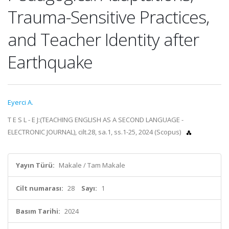
Trauma-Sensitive Practices,
and Teacher Identity after
Earthquake
Eyerci A.
T E S L - E J:(TEACHING ENGLISH AS A SECOND LANGUAGE -
ELECTRONIC JOURNAL), cilt.28, sa.1, ss.1-25, 2024 (Scopus)
Yayın Türü:
Makale / Tam Makale
Cilt numarası:
28
Sayı:
1
Basım Tarihi:
2024