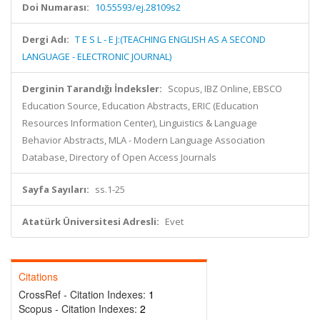
Doi Numarası:
10.55593/ej.28109s2
Dergi Adı:
T E S L - E J:(TEACHING ENGLISH AS A SECOND
LANGUAGE - ELECTRONIC JOURNAL)
Derginin Tarandığı İndeksler:
Scopus, IBZ Online, EBSCO
Education Source, Education Abstracts, ERIC (Education
Resources Information Center), Linguistics & Language
Behavior Abstracts, MLA - Modern Language Association
Database, Directory of Open Access Journals
Sayfa Sayıları:
ss.1-25
Atatürk Üniversitesi Adresli:
Evet
Citations
CrossRef - Citation Indexes:
1
Scopus - Citation Indexes:
2