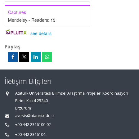
Captures
Mendeley - Readers:
13
-
see details
Paylaş
İletişim Bilgileri
Atatürk Üniversitesi Bilimsel Araştırma Projeleri Koordinasyon
Birimi Kat: 4 25240
Erzurum
avesis@atauni.edu.tr
+90 442 2316100-02
+90 442 2316104