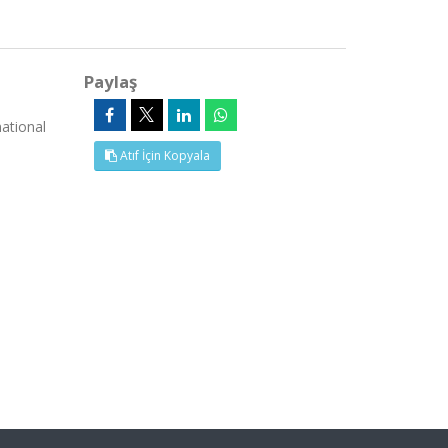
Paylaş
national
Atıf İçin Kopyala