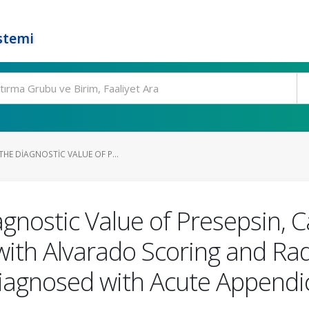
stemi
HE DIAGNOSTIC VALUE OF P...
gnostic Value of Presepsin, Ca
with Alvarado Scoring and Rad
iagnosed with Acute Appendic