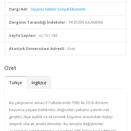
Dergi Adı:
Üçüncü Sektör Sosyal Ekonomi
Derginin Tarandığı İndeksler:
TR DİZİN (ULAKBİM)
Sayfa Sayıları:
ss.731-743
Atatürk Üniversitesi Adresli:
Evet
Özet
Türkçe
İngilizce
Bu çalışmanın amacı E7 ülkelerinde 1992 ile 2016 dönemi
boyunca yaşam beklentisi, doğrudan yabancı yatırım net
girişleri, dışa açıklık ve ekonomik büyüme arasındaki ilişkiyi
ampirik olarak analiz etmektir. Bu amaçla değişkenler
arasındaki eşbütünleşme ve nedensellik ilişkisi test edilmiştir.