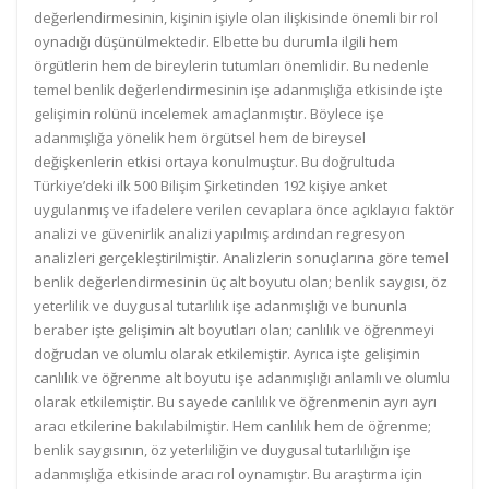
değerlendirmesinin, kişinin işiyle olan ilişkisinde önemli bir rol
oynadığı düşünülmektedir. Elbette bu durumla ilgili hem
örgütlerin hem de bireylerin tutumları önemlidir. Bu nedenle
temel benlik değerlendirmesinin işe adanmışlığa etkisinde işte
gelişimin rolünü incelemek amaçlanmıştır. Böylece işe
adanmışlığa yönelik hem örgütsel hem de bireysel
değişkenlerin etkisi ortaya konulmuştur. Bu doğrultuda
Türkiye’deki ilk 500 Bilişim Şirketinden 192 kişiye anket
uygulanmış ve ifadelere verilen cevaplara önce açıklayıcı faktör
analizi ve güvenirlik analizi yapılmış ardından regresyon
analizleri gerçekleştirilmiştir. Analizlerin sonuçlarına göre temel
benlik değerlendirmesinin üç alt boyutu olan; benlik saygısı, öz
yeterlilik ve duygusal tutarlılık işe adanmışlığı ve bununla
beraber işte gelişimin alt boyutları olan; canlılık ve öğrenmeyi
doğrudan ve olumlu olarak etkilemiştir. Ayrıca işte gelişimin
canlılık ve öğrenme alt boyutu işe adanmışlığı anlamlı ve olumlu
olarak etkilemiştir. Bu sayede canlılık ve öğrenmenin ayrı ayrı
aracı etkilerine bakılabilmiştir. Hem canlılık hem de öğrenme;
benlik saygısının, öz yeterliliğin ve duygusal tutarlılığın işe
adanmışlığa etkisinde aracı rol oynamıştır. Bu araştırma için