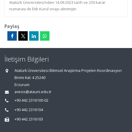
Atatürk Üniversitesi’nden 14.09.2023 tarih ve 230 karar
numarası ile Etik Kurul onayı alınmıştır.
Paylaş
İletişim Bilgileri
Atatürk Üniversitesi Bilimsel Araştırma Projeleri Koordinasyon
Birimi Kat: 4 25240
Erzurum
avesis@atauni.edu.tr
+90 442 2316100-02
+90 442 2316104
+90 442 2316103