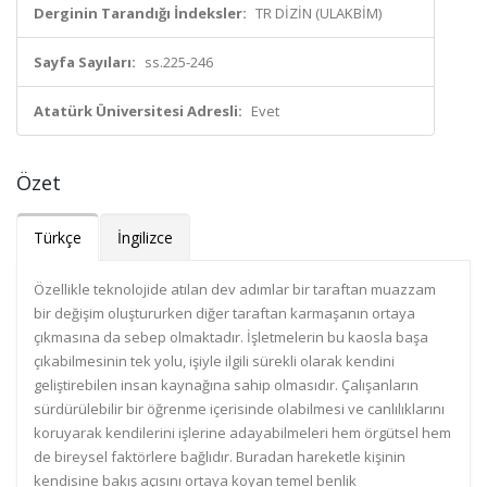
Derginin Tarandığı İndeksler:
TR DİZİN (ULAKBİM)
Sayfa Sayıları:
ss.225-246
Atatürk Üniversitesi Adresli:
Evet
Özet
Türkçe
İngilizce
Özellikle teknolojide atılan dev adımlar bir taraftan muazzam
bir değişim oluştururken diğer taraftan karmaşanın ortaya
çıkmasına da sebep olmaktadır. İşletmelerin bu kaosla başa
çıkabilmesinin tek yolu, işiyle ilgili sürekli olarak kendini
geliştirebilen insan kaynağına sahip olmasıdır. Çalışanların
sürdürülebilir bir öğrenme içerisinde olabilmesi ve canlılıklarını
koruyarak kendilerini işlerine adayabilmeleri hem örgütsel hem
de bireysel faktörlere bağlıdır. Buradan hareketle kişinin
kendisine bakış açısını ortaya koyan temel benlik