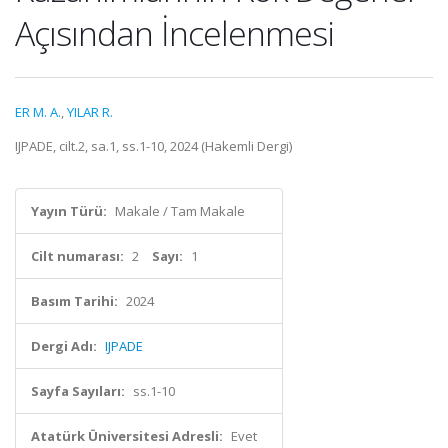
Açısından İncelenmesi
ER M. A.
,
YILAR R.
IJPADE, cilt.2, sa.1, ss.1-10, 2024 (Hakemli Dergi)
Yayın Türü:
Makale / Tam Makale
Cilt numarası:
2
Sayı:
1
Basım Tarihi:
2024
Dergi Adı:
IJPADE
Sayfa Sayıları:
ss.1-10
Atatürk Üniversitesi Adresli:
Evet