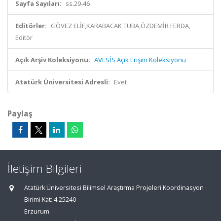
Sayfa Sayıları:
ss.29-46
Editörler:
GÖVEZ ELİF,KARABACAK TUBA,ÖZDEMİR FERDA,
Editör
Açık Arşiv Koleksiyonu:
AVESİS Açık Erişim Koleksiyonu
Atatürk Üniversitesi Adresli:
Evet
Paylaş
İletişim Bilgileri
Atatürk Üniversitesi Bilimsel Araştırma Projeleri Koordinasyon
Birimi Kat: 4 25240
Erzurum