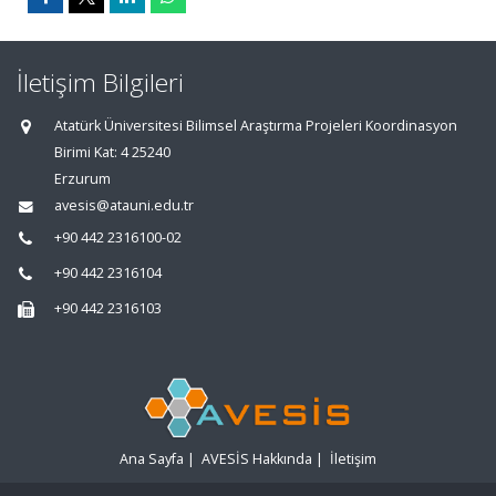
İletişim Bilgileri
Atatürk Üniversitesi Bilimsel Araştırma Projeleri Koordinasyon
Birimi Kat: 4 25240
Erzurum
avesis@atauni.edu.tr
+90 442 2316100-02
+90 442 2316104
+90 442 2316103
Ana Sayfa
|
AVESİS Hakkında
|
İletişim