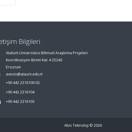
letişim Bilgileri
Atatürk Üniversitesi Bilimsel Araştırma Projeleri
Koordinasyon Birimi Kat: 4 25240
Erzurum
avesis@atauni.edu.tr
+90 442 2316100-02
+90 442 2316104
+90 442 2316103
Abis Teknoloji
© 2026