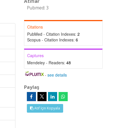
Atıflar
Pubmed: 3
Citations
PubMed - Citation Indexes:
2
Scopus - Citation Indexes:
6
Captures
Mendeley - Readers:
48
-
see details
Paylaş
Atıf İçin Kopyala