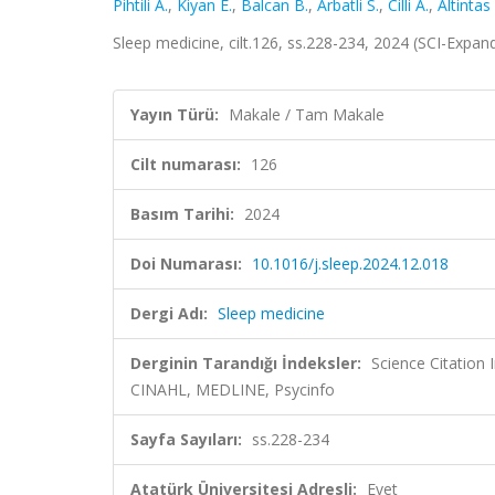
Pihtili A.
,
Kiyan E.
,
Balcan B.
,
Arbatli S.
,
Cilli A.
,
Altintas
Sleep medicine, cilt.126, ss.228-234, 2024 (SCI-Expa
Yayın Türü:
Makale / Tam Makale
Cilt numarası:
126
Basım Tarihi:
2024
Doi Numarası:
10.1016/j.sleep.2024.12.018
Dergi Adı:
Sleep medicine
Derginin Tarandığı İndeksler:
Science Citation
CINAHL, MEDLINE, Psycinfo
Sayfa Sayıları:
ss.228-234
Atatürk Üniversitesi Adresli:
Evet