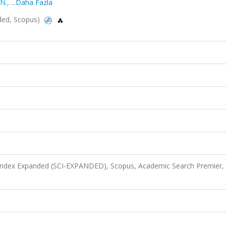
 N.
,
...Daha Fazla
nded, Scopus)
 Index Expanded (SCI-EXPANDED), Scopus, Academic Search Premier,