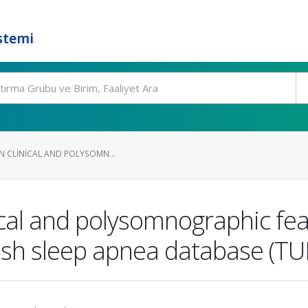
stemi
IN CLINICAL AND POLYSOMN...
nical and polysomnographic fea
ish sleep apnea database (T