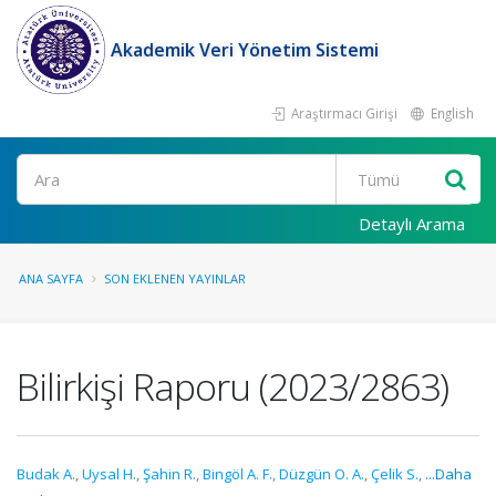
Akademik Veri Yönetim Sistemi
Araştırmacı Girişi
English
Ara
Detaylı Arama
ANA SAYFA
SON EKLENEN YAYINLAR
Bilirkişi Raporu (2023/2863)
Budak A.
,
Uysal H.
,
Şahin R.
,
Bingöl A. F.
,
Düzgün O. A.
,
Çelik S.
,
...Daha