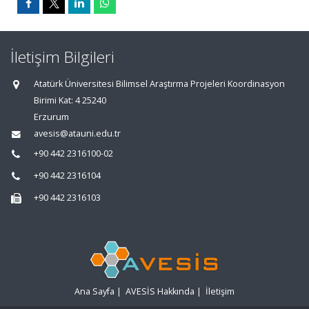
İletişim Bilgileri
Atatürk Üniversitesi Bilimsel Araştırma Projeleri Koordinasyon
Birimi Kat: 4 25240
Erzurum
avesis@atauni.edu.tr
+90 442 2316100-02
+90 442 2316104
+90 442 2316103
Ana Sayfa
|
AVESİS Hakkında
|
İletişim