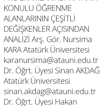
KONULU ÖĞRENME
ALANLARININ ÇEŞİTLİ
DEĞİŞKENLER AÇISINDAN
ANALİZİ Arş. Gör. Nursima
KARA Atatürk Üniversitesi
karanursima@atauni.edu.tr
Dr. Öğrt. Üyesi Sinan AKDAĞ
Atatürk Üniversitesi
sinan.akdag@atauni.edu.tr
Dr. Öğrt. Üyesi Hakan