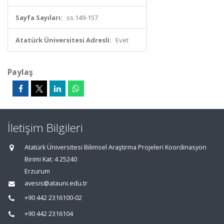
Sayfa Sayıları:
ss.149-157
Atatürk Üniversitesi Adresli:
Evet
Paylaş
İletişim Bilgileri
Atatürk Üniversitesi Bilimsel Araştırma Projeleri Koordinasyon
Birimi Kat: 4 25240
Erzurum
avesis@atauni.edu.tr
+90 442 2316100-02
+90 442 2316104