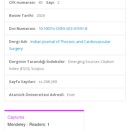
Cilt numarası:
40
Sayı:
2
Basım Tarihi:
2024
Doi Numarası:
10.1007/s12055-023-01591-8
Dergi Adı:
Indian Journal of Thoracic and Cardiovascular
Surgery
Derginin Tarandığı İndeksler:
Emerging Sources Citation
Index (ESCI), Scopus
Sayfa Sayıları:
ss.268-269
Atatürk Üniversitesi Adresli:
Evet
Captures
Mendeley - Readers:
1