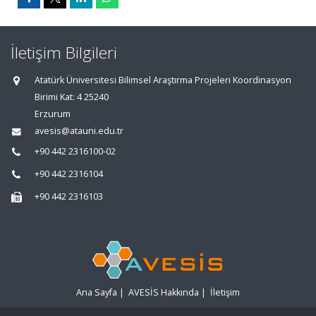
İletişim Bilgileri
Atatürk Üniversitesi Bilimsel Araştırma Projeleri Koordinasyon
Birimi Kat: 4 25240
Erzurum
avesis@atauni.edu.tr
+90 442 2316100-02
+90 442 2316104
+90 442 2316103
Ana Sayfa
|
AVESİS Hakkında
|
İletişim