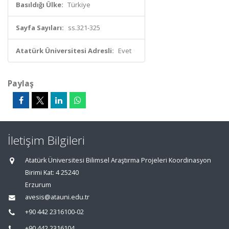
Basıldığı Ülke:
Türkiye
Sayfa Sayıları:
ss.321-325
Atatürk Üniversitesi Adresli:
Evet
Paylaş
İletişim Bilgileri
Atatürk Üniversitesi Bilimsel Araştırma Projeleri Koordinasyon
Birimi Kat: 4 25240
Erzurum
avesis@atauni.edu.tr
+90 442 2316100-02
+90 442 2316104