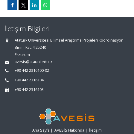
İletişim Bilgileri
Atatürk Üniversitesi Bilimsel Araştırma Projeleri Koordinasyon
Birimi Kat: 4 25240
Erzurum
avesis@atauni.edu.tr
+90 442 2316100-02
+90 442 2316104
+90 442 2316103
Ana Sayfa
|
AVESİS Hakkında
|
İletişim