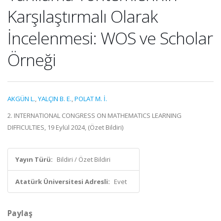
Karşılaştırmalı Olarak
İncelenmesi: WOS ve Scholar
Örneği
AKGÜN L.
,
YALÇIN B. E.
,
POLAT M. İ.
2. INTERNATIONAL CONGRESS ON MATHEMATICS LEARNING
DIFFICULTIES, 19 Eylül 2024, (Özet Bildiri)
Yayın Türü:
Bildiri / Özet Bildiri
Atatürk Üniversitesi Adresli:
Evet
Paylaş