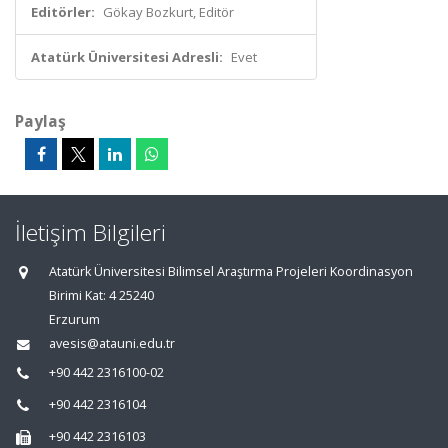
Editörler:
Gökay Bozkurt, Editör
Atatürk Üniversitesi Adresli:
Evet
Paylaş
İletişim Bilgileri
Atatürk Üniversitesi Bilimsel Araştırma Projeleri Koordinasyon
Birimi Kat: 4 25240
Erzurum
avesis@atauni.edu.tr
+90 442 2316100-02
+90 442 2316104
+90 442 2316103