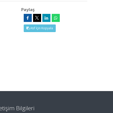
Paylaş
Atıf İçin Kopyala
letişim Bilgileri