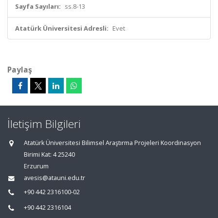
Sayfa Sayıları:
ss.8-13
Atatürk Üniversitesi Adresli:
Evet
Paylaş
İletişim Bilgileri
Atatürk Üniversitesi Bilimsel Araştırma Projeleri Koordinasyon
Birimi Kat: 4 25240
Erzurum
avesis@atauni.edu.tr
+90 442 2316100-02
+90 442 2316104