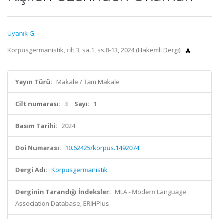
Uyanık G.
Korpusgermanistik, cilt.3, sa.1, ss.8-13, 2024 (Hakemli Dergi)
Yayın Türü:
Makale / Tam Makale
Cilt numarası:
3
Sayı:
1
Basım Tarihi:
2024
Doi Numarası:
10.62425/korpus.1492074
Dergi Adı:
Korpusgermanistik
Derginin Tarandığı İndeksler:
MLA - Modern Language
Association Database, ERIHPlus