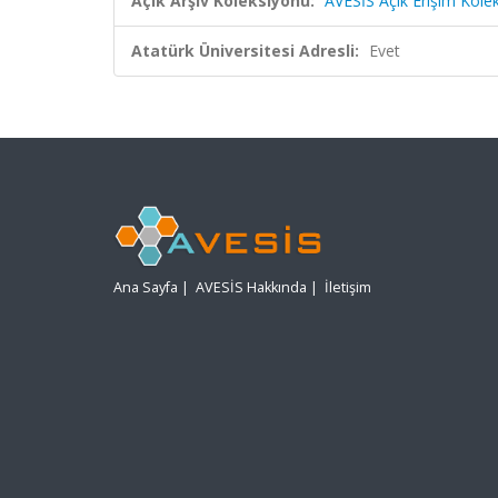
Açık Arşiv Koleksiyonu:
AVESİS Açık Erişim Kole
Atatürk Üniversitesi Adresli:
Evet
Ana Sayfa
|
AVESİS Hakkında
|
İletişim