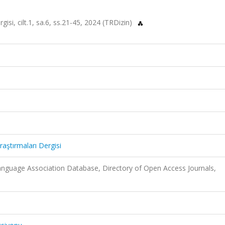
isi, cilt.1, sa.6, ss.21-45, 2024 (TRDizin)
aştırmaları Dergisi
guage Association Database, Directory of Open Access Journals,