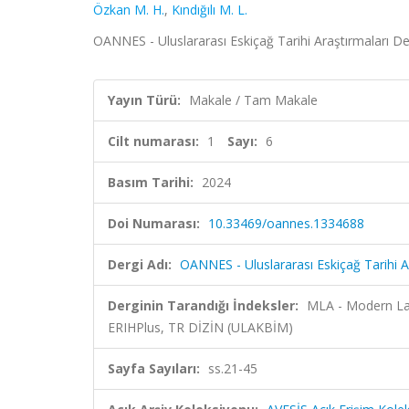
Özkan M. H.
,
Kındığılı M. L.
OANNES - Uluslararası Eskiçağ Tarihi Araştırmaları Derg
Yayın Türü:
Makale / Tam Makale
Cilt numarası:
1
Sayı:
6
Basım Tarihi:
2024
Doi Numarası:
10.33469/oannes.1334688
Dergi Adı:
OANNES - Uluslararası Eskiçağ Tarihi Ar
Derginin Tarandığı İndeksler:
MLA - Modern Lan
ERIHPlus, TR DİZİN (ULAKBİM)
Sayfa Sayıları:
ss.21-45