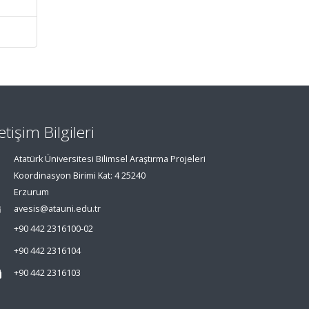
letişim Bilgileri
Atatürk Üniversitesi Bilimsel Araştırma Projeleri
Koordinasyon Birimi Kat: 4 25240
Erzurum
avesis@atauni.edu.tr
+90 442 2316100-02
+90 442 2316104
+90 442 2316103