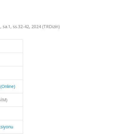
8, sa.1, ss.32-42, 2024 (TRDizin)
 (Online)
BİM)
ksiyonu