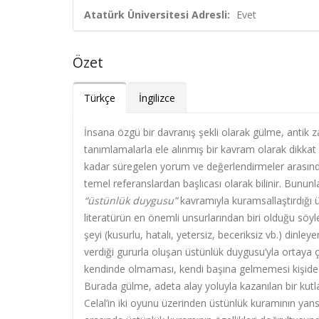
Atatürk Üniversitesi Adresli:
Evet
Özet
Türkçe
İngilizce
İnsana özgü bir davranış şekli olarak gülme, anti
tanımlamalarla ele alınmış bir kavram olarak dikkat
kadar süregelen yorum ve değerlendirmeler arası
temel referanslardan başlıcası olarak bilinir. Bununl
“üstünlük duygusu”
kavramıyla kuramsallaştırdığı 
literatürün en önemli unsurlarından biri olduğu söy
şeyi (kusurlu, hatalı, yetersiz, beceriksiz vb.) di
verdiği gururla oluşan üstünlük duygusu’yla ortaya çı
kendinde olmaması, kendi başına gelmemesi kişide a
Burada gülme, adeta alay yoluyla kazanılan bir kutl
Celal’in iki oyunu üzerinden üstünlük kuramının yansıy