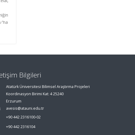
elal,
miğin
ı"
na
letişim Bilgileri
Atatürk Üniversitesi Bilimsel Araştırma Projeleri
Koordinasyon Birimi Kat: 4 25240
Erzurum
avesis@atauni.edu.tr
+90 442 2316100-02
+90 442 2316104