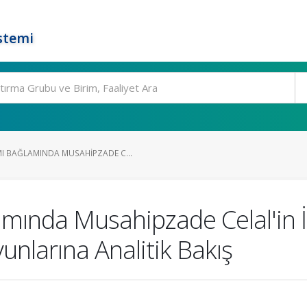
stemi
 BAĞLAMINDA MUSAHIPZADE C...
mında Musahipzade Celal'in İs
unlarına Analitik Bakış