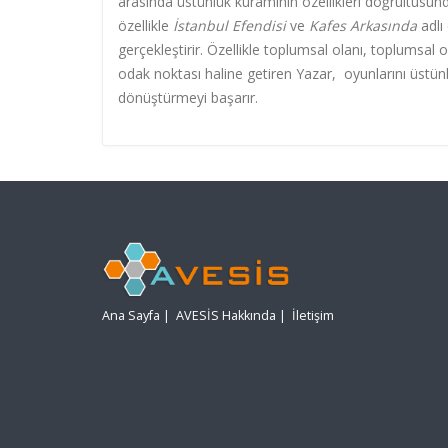
arasında üstünlük kuramının özellikleri doğrultusun
özellikle
İstanbul Efendisi
ve
Kafes Arkasında
adlı
gerçekleştirir. Özellikle toplumsal olanı, toplumsal o
odak noktası haline getiren Yazar, oyunlarını üstün
dönüştürmeyi başarır.
Ana Sayfa
|
AVESİS Hakkında
|
İletişim