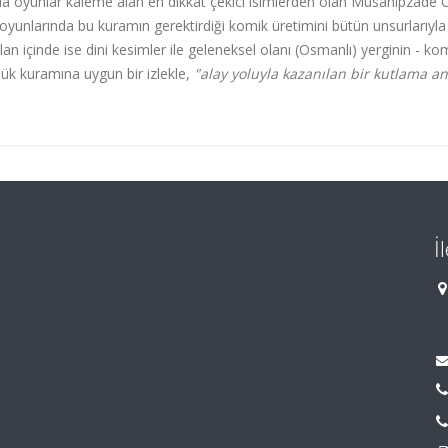
da oyunlar kaleme alan en dikkat çekici isimlerden olan Musahipzade C
 oyunlarında bu kuramın gerektirdiği komik üretimini bütün unsurlarıyla
lan içinde ise dini kesimler ile geleneksel olanı (Osmanlı) yerginin - ko
lük kuramına uygun bir izlekle,
"alay yoluyla kazanılan bir kutlama an
İ