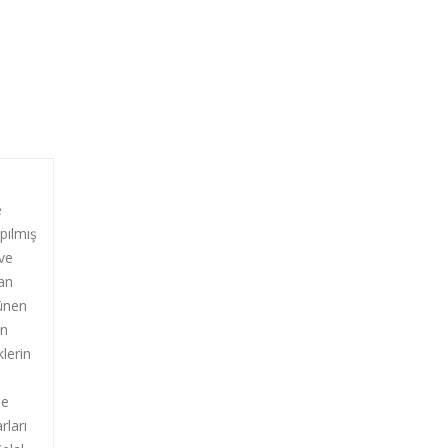
e
apılmış
 ve
an
ünen
ın
klerin
de
rları