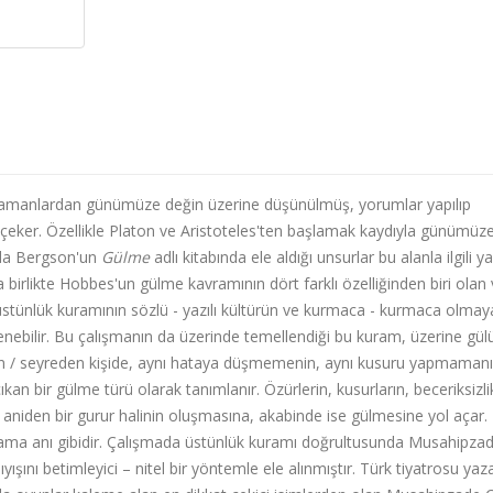
k zamanlardan günümüze değin üzerine düşünülmüş, yorumlar yapılıp
 çeker. Özellikle Platon ve Aristoteles'ten başlamak kaydıyla günümüz
nda Bergson'un
Gülme
adlı kitabında ele aldığı unsurlar bu alanla ilgili y
a birlikte Hobbes'un gülme kavramının dört farklı özelliğinden biri olan
üstünlük kuramının sözlü - yazılı kültürün ve kurmaca - kurmaca olmay
lenebilir. Bu çalışmanın da üzerinde temellendiği bu kuram,
üzerine gül
nleyen / seyreden kişide, aynı hataya düşmemenin, aynı kusuru yapmaman
kan bir gülme türü olarak tanımlanır. Özürlerin, kusurların, beceriksizli
niden bir gurur halinin oluşmasına, akabinde ise gülmesine yol açar.
ama anı gibidir. Çalışmada
üstünlük kuramı doğrultusunda Musahipza
ışını betimleyici – nitel bir yöntemle ele alınmıştır. Türk tiyatrosu yaza