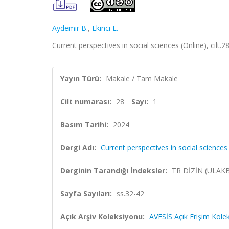
Aydemir B.
,
Ekinci E.
Current perspectives in social sciences (Online), cilt.2
Yayın Türü:
Makale / Tam Makale
Cilt numarası:
28
Sayı:
1
Basım Tarihi:
2024
Dergi Adı:
Current perspectives in social sciences
Derginin Tarandığı İndeksler:
TR DİZİN (ULAK
Sayfa Sayıları:
ss.32-42
Açık Arşiv Koleksiyonu:
AVESİS Açık Erişim Kole