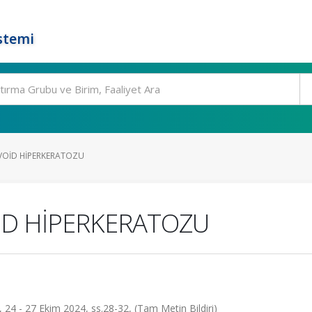
stemi
VOİD HİPERKERATOZU
İD HİPERKERATOZU
24 - 27 Ekim 2024, ss.28-32, (Tam Metin Bildiri)