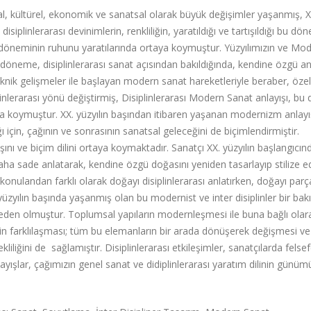
al, kültürel, ekonomik ve sanatsal olarak büyük değişimler yaşanmış, X
isiplinlerarası devinimlerin, renkliliğin, yaratıldığı ve tartışıldığı bu dö
le döneminin ruhunu yaratılarında ortaya koymuştur. Yüzyılımızın ve Mo
döneme, disiplinlerarası sanat açısından bakıldığında, kendine özgü an
knik gelişmeler ile başlayan modern sanat hareketleriyle beraber, özelli
lerarası yönü değiştirmiş, Disiplinlerarası Modern Sanat anlayışı, bu
ya koymuştur. XX. yüzyılın başından itibaren yaşanan modernizm anlayı
 için, çağının ve sonrasının sanatsal geleceğini de biçimlendirmiştir.
şını ve biçim dilini ortaya koymaktadır. Sanatçı XX. yüzyılın başlangıcın
daha sade anlatarak, kendine özgü doğasını yeniden tasarlayıp stilize 
ulandan farklı olarak doğayı disiplinlerarası anlatırken, doğayı parç
 yüzyılın başında yaşanmış olan bu modernist ve inter disiplinler bir bakı
 neden olmuştur. Toplumsal yapıların modernleşmesi ile buna bağlı olar
inin farklılaşması; tüm bu elemanların bir arada dönüşerek değişmesi ve
liliğini de sağlamıştır. Disiplinlerarası etkileşimler, sanatçılarda felse
nlayışlar, çağımızın genel sanat ve didiplinlerarası yaratım dilinin günü