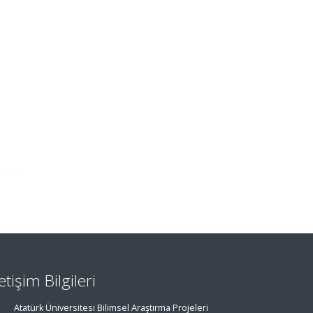
letişim Bilgileri
Atatürk Üniversitesi Bilimsel Araştırma Projeleri