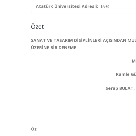
Atatürk Üniversitesi Adresli:
Evet
Özet
SANAT VE TASARIM DİSİPLİNLERİ AÇISINDAN MUL
ÜZERİNE BİR DENEME
Mustafa BU
Ramle Gül ÖZTAŞYONAR, https
Serap BULAT
,
Öz