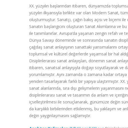
XX. yüzyılın başlarından itibaren, dünyamızda toplums
yüzyılın ilkyarısıyla birlikte var olan Modern Sanat, tüm d
oluşturmuştur. Sanatçı, çağın bakış açısı ve biçemi i
Sanatın başlangıcını oluşturan Sanat Akımlarına ve bu 
ile tanımlanırlar. Avrupa’da yaşanan zengin refah ve te
Dünya Savaşı döneminde ve sonrasında sanatın disiplin
çağdaş sanat anlayışının sanattaki yansımalarını orta
toplumsal ve kültürel değerlerde yaşamsal bir hal aldığı
Disiplinlerarası sanat anlayışları, dönemin sanat anlayı
itibaren, sanatsal anlayışıyla doğayı soyutlayarak ve 
yorumlamıştır. Aynı zamanda o zamana kadar ortaya kon
yeniden tasarlayarak farklı bir yapıya ulaştırmıştır. XX.
sanat alanlarında, sıra dışı gelişmelerin yaşanmasını
disiplinlerarası sanat ve tasarımın da anlam ve içeriğ
içselleştirilmesi ile sonuçlanarak, günümüze değin sürek
da karşılıklı birbilerinden etkilenmiş, bu yaklaşım ve a
değin yaygınlaşmasını sağlamıştır.