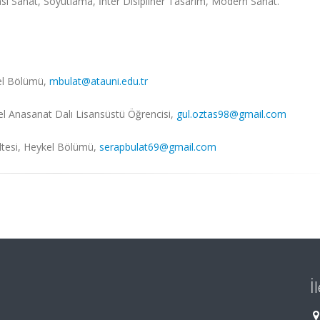
rası Sanat, Soyutlama, İnter Disipliner Tasarım, Modern Sanat.
kel Bölümü,
mbulat@atauni.edu.tr
kel Anasanat Dalı Lisansüstü Öğrencisi,
gul.oztas98@gmail.com
ültesi, Heykel Bölümü,
serapbulat69@gmail.com
İ