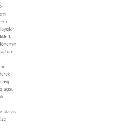
X.
nemi
dern
layışlar
kle I.
 dönemin
şı, tüm
dan
ederek
alayıp
ş açısı,
ak
fe olarak
müze