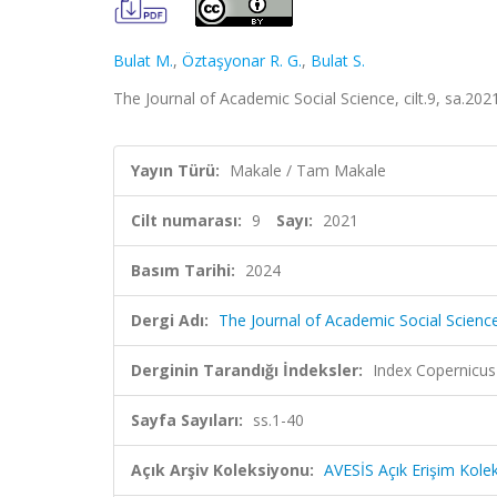
Bulat M.
,
Öztaşyonar R. G.
,
Bulat S.
The Journal of Academic Social Science, cilt.9, sa.202
Yayın Türü:
Makale / Tam Makale
Cilt numarası:
9
Sayı:
2021
Basım Tarihi:
2024
Dergi Adı:
The Journal of Academic Social Scienc
Derginin Tarandığı İndeksler:
Index Copernicus
Sayfa Sayıları:
ss.1-40
Açık Arşiv Koleksiyonu:
AVESİS Açık Erişim Kole