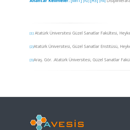
Anahtar Kelimeler:
[Mh1]
[H3]
Disiplinlera
[H2]
[H4]
Atatürk Üniversitesi Güzel Sanatlar Fakültesi, Hey
[1]
Atatürk Üniversitesi, Güzel Sanatlar Enstitüsü, Hey
[2]
Araş. Gör. .Atatürk Üniversitesi, Güzel Sanatlar Fak
[3]