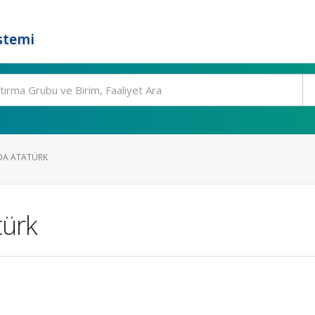
stemi
DA ATATÜRK
türk