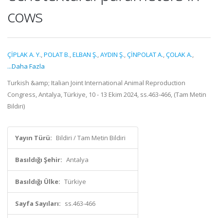
cows
ÇİPLAK A. Y.
,
POLAT B.
,
ELBAN Ş.
,
AYDIN Ş.
,
ÇİNPOLAT A.
,
ÇOLAK A.
,
...Daha Fazla
Turkish &amp; Italian Joint International Animal Reproduction
Congress, Antalya, Türkiye, 10 - 13 Ekim 2024, ss.463-466, (Tam Metin
Bildiri)
Yayın Türü:
Bildiri / Tam Metin Bildiri
Basıldığı Şehir:
Antalya
Basıldığı Ülke:
Türkiye
Sayfa Sayıları:
ss.463-466