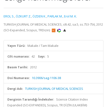
EROL S.
,
ÖZKURT Z.
,
ÖZDEN K.
,
PARLAK M.
,
Erol M. K.
TURKISH JOURNAL OF MEDICAL SCIENCES, cilt.42, sa.5, ss.753-756, 2012
(SCI-Expanded, Scopus, TRDizin)
Yayın Türü:
Makale / Tam Makale
Cilt numarası:
42
Sayı:
5
Basım Tarihi:
2012
Doi Numarası:
10.3906/sag-1106-38
Dergi Adı:
TURKISH JOURNAL OF MEDICAL SCIENCES
Derginin Tarandığı İndeksler:
Science Citation Index
Expanded (SCI-EXPANDED), Scopus, TR DİZİN (ULAKBİM)