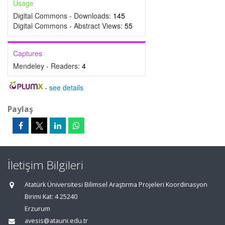
Usage
Digital Commons - Downloads:
145
Digital Commons - Abstract Views:
55
Captures
Mendeley - Readers:
4
-
see details
Paylaş
İletişim Bilgileri
Atatürk Üniversitesi Bilimsel Araştırma Projeleri Koordinasyon
Birimi Kat: 4 25240
Erzurum
avesis@atauni.edu.tr