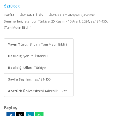
ÖZTÜRK R.
KADÎM KELÂM’DAN HÂDİS KELÂM’A Kelam Atölyesi Çevrimiçi
Seminerleri, İstanbul, Türkiye, 25 Kasım - 10 Aralık 2024, ss.131-155,
(Tam Metin Bildiri)
Yayın Türü:
Bildiri / Tam Metin Bildiri
Basıldığı Şehir:
İstanbul
Basıldığı Ülke:
Türkiye
Sayfa Sayıları:
ss.131-155
Atatürk Üniversitesi Adresli:
Evet
Paylaş