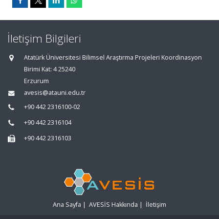
İletişim Bilgileri
Atatürk Üniversitesi Bilimsel Araştırma Projeleri Koordinasyon
Birimi Kat: 4 25240
Erzurum
avesis@atauni.edu.tr
+90 442 2316100-02
+90 442 2316104
+90 442 2316103
Ana Sayfa
|
AVESİS Hakkında
|
İletişim