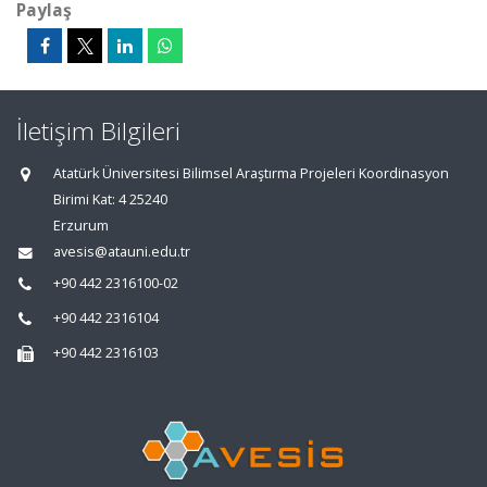
Paylaş
İletişim Bilgileri
Atatürk Üniversitesi Bilimsel Araştırma Projeleri Koordinasyon
Birimi Kat: 4 25240
Erzurum
avesis@atauni.edu.tr
+90 442 2316100-02
+90 442 2316104
+90 442 2316103