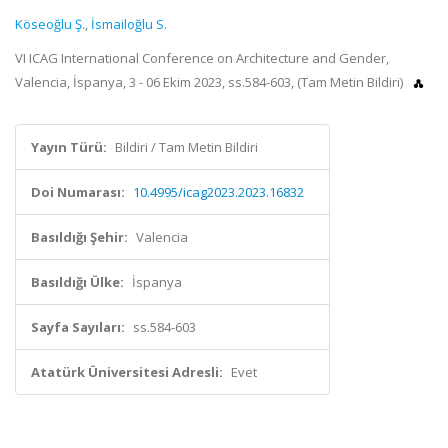
Köseoğlu Ş.
,
İsmailoğlu S.
VI ICAG International Conference on Architecture and Gender,
Valencia, İspanya, 3 - 06 Ekim 2023, ss.584-603, (Tam Metin Bildiri)
Yayın Türü:
Bildiri / Tam Metin Bildiri
Doi Numarası:
10.4995/icag2023.2023.16832
Basıldığı Şehir:
Valencia
Basıldığı Ülke:
İspanya
Sayfa Sayıları:
ss.584-603
Atatürk Üniversitesi Adresli:
Evet