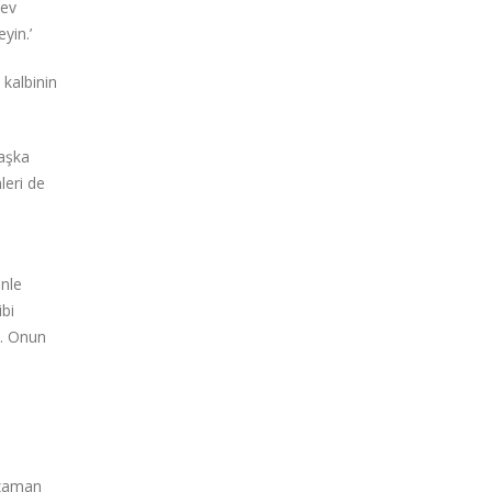
lev
yin.’
 kalbinin
 aşka
leri de
inle
ibi
m. Onun
r zaman