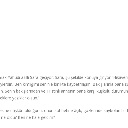
ahudi asıllı Sara geçiyor. Sara, şu şekilde konuya giriyor: ‘Hikâyem
ylerdin. Ben kimliğimi seninle birlikte kaybetmişim. Bakışlarınla bana su
. Senin bakışlarından ve Filistinli annenin bana karşı kuşkulu durumu
klere yazıklar olsun.’
elicesine düşkün olduğunu, onun sohbetine âşık, gözlerinde kaybolan bir 
a ne oldu? Ben ne hale geldim?