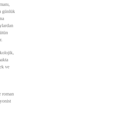
manı,
m günlük
ana
aylardan
bütün
r.
kolojik,
makta
cek ve
,
ir roman
iyonist