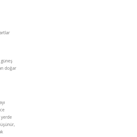
artlar
i güneş
an doğar
ayı
nce
u yerde
düşünür,
ak