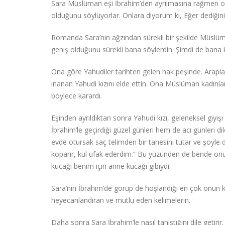
Sara Müslüman eşi İbrahim’den ayrılmasına rağmen ondan
olduğunu söylüyorlar. Onlara diyorum ki, Eğer dediğini
Romanda Sara’nın ağzından sürekli bir şekilde Müslüman 
geniş olduğunu sürekli bana söylerdin. Şimdi de bana
Ona göre Yahudiler tarihten gelen hak peşinde. Arapla
inanan Yahudi kızını elde ettin. Ona Müslüman kadınların
böylece karardı.
Eşinden ayrıldıktan sonra Yahudi kızı, geleneksel giyişi
İbrahim’le geçirdiği güzel günleri hem de acı günleri di
evde otursak saç telimden bir tanesini tutar ve şöyle d
koparır, kül ufak ederdim.” Bu yüzünden de bende onun 
kucağı benim için anne kucağı gibiydi.
Sara’nın İbrahim’de görüp de hoşlandığı en çok onun ke
heyecanlandıran ve mutlu eden kelimelerin.
Daha sonra Sara İbrahim’le nasıl tanıştığını dile getir