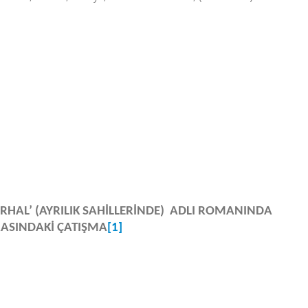
İRHAL’ (AYRILIK SAHİLLERİNDE) ADLI ROMANINDA
ASINDAKİ ÇATIŞMA
[1]