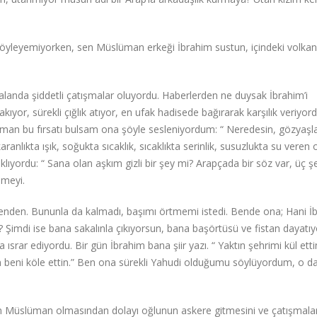
öyleyemiyorken, sen Müslüman erkeği İbrahim sustun, içindeki volkanı
landa şiddetli çatışmalar oluyordu. Haberlerden ne duysak İbrahim’i
or, sürekli çığlık atıyor, en ufak hadisede bağırarak karşılık veriyo
aman bu fırsatı bulsam ona şöyle sesleniyordum: “ Neredesin, gözyaşl
ranlıkta ışık, soğukta sıcaklık, sıcaklıkta serinlik, susuzlukta su veren 
klıyordu: “ Sana olan aşkım gizli bir şey mi? Arapçada bir söz var, üç şe
nmeyi.
 benden. Bununla da kalmadı, başımı örtmemi istedi. Bende ona; Hani İ
? Şimdi ise bana sakalınla çıkıyorsun, bana başörtüsü ve fistan dayatıy
ısrar ediyordu. Bir gün İbrahim bana şiir yazı. “ Yaktın şehrimi kül etti
iydin beni köle ettin.” Ben ona sürekli Yahudi olduğumu söylüyordum, o d
nın Müslüman olmasından dolayı oğlunun askere gitmesini ve çatışmala