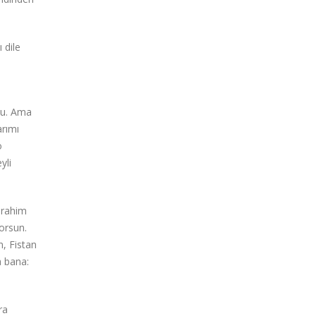
 dile
rdu. Ama
arımı
o
yli
brahim
orsun.
n, Fistan
a bana:
ra