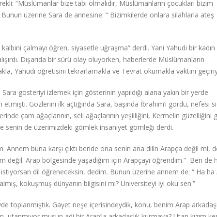
rekli: “Müslümanlar bize tabi olmalıdır, Müslümanların çocukları bizim
.” Bunun üzerine Sara de annesine: “ Bizimkilerde onlara silahlarla ateş
kalbini çalmayı öğren, siyasetle uğraşma” derdi. Yani Yahudi bir kadın
ışırdı. Dışarıda bir sürü olay oluyorken, haberlerde Müslümanların
, Yahudi öğretisini tekrarlamakla ve Tevrat okumakla vaktini geçiri
 Sara gösteriyi izlemek için gösterinin yapıldığı alana yakın bir yerde
tmişti. Gözlerini ilk açtığında Sara, başında İbrahim’i gördü, nefesi s
erinde çam ağaçlarının, seli ağaçlarının yeşilliğini, Kermelin güzelliğini 
de senin de üzerimizdeki gömlek insaniyet gömleği derdi.
 Annem buna karşı çıktı bende ona senin ana dilin Arapça değil mi, 
lim değil. Arap bölgesinde yaşadığım için Arapçayı öğrendim.” Ben de h
sını istiyorsan dil öğreneceksin, dedim. Bunun üzerine annem de: “ Ha ha
kalmış, kokuşmuş dünyanın bilgisini mi? Üniversiteyi iyi oku sen.”
vde toplanmıştık. Gayet neşe içerisindeydik, konu, benim Arap arkada
in, utanmıyor musun adi bir Arap’la arkadaşlık kurmaya? Utan kızım k