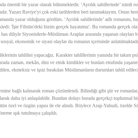
mli bir yazar olarak bilinmektedir. ‘Ayrılık sahillerinde’ isimli ro
adır. Yazarı Raviye'yi çok eski tarihlerden beri tanımaktayım. Onun he
amanda yazar olduğunu gördüm. ‘Ayrılık sahillerinde’ adlı romanını, b
ledi: 'İşte Filistin'deki bizim gerçek hayatımız'. Bu romanda gerçek ol
has diliyle Siyonistlerle-Müslüman Araplar arasında yaşanan olayları 
 sosyal, ekonomik ve siyasi olaylar da romanın içerisinde anlatılmaktadı
n tahlilini yapacağız. Karakter tahlillerinin yanında bir takım psi
urada zaman, mekân, dini ve etnik kimlikler ve bunları etrafında yaşan
edilen, ekmeksiz ve işsiz bırakılan Müslümanların durumları tahlil edile
ne bağlı kalınarak roman çözümlendi. Bilindiği gibi şiir ve romanlar
ak daha iyi anlaşılabilir. Bundan dolayı burada gerçekçi toplumsal b
 bütün özel ve özgün yapısı ile ele alındı. Böylece Arap-Yahudi, özelde S
neme ışık tutulmaya çalışıldı.