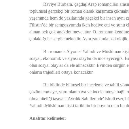
Raviye Burbara, çağdaş Arap romancıları arasında öne
toplumsal gerçekçi bir roman olarak karşımıza çıkmakt
yaşamında hem de yazılarında geçekçi bir insan aynı z
Filistin’de bir sempozyumda iken hediye etti ve şunu ek
alınan pek çok anekdot mevcuttur. O, romanın kendine 
çıplaklığı ile sergilemektedir. Aynı zamanda psikolojik,
Bu romanda Siyonist Yahudi ve Müslüman kişiliklerini
sosyal, ekonomik ve siyasi olaylar da inceleyeceğiz. B
olan sosyal olaylar da ele alınacaktır. Evinden sürgün 
onların trajedileri ortaya konacaktır.
Bu bildiride bilimsel bir inceleme ve tahlil yöntemi
çözümlenmeye, yorumlanmaya ve incelenmeye bağlı olar
olma niteliği taşıyan 'Ayrılık Sahillerinde' isimli eser,
Yahudi -Müslüman ilişki tarihinin bir boyutu olan bu dö
Anahtar kelimeler: