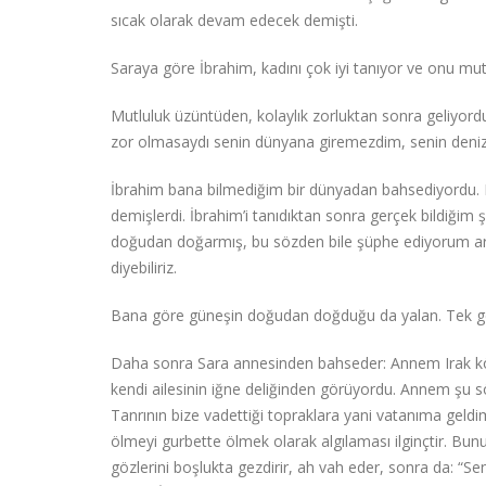
sıcak olarak devam edecek demişti.
Saraya göre İbrahim, kadını çok iyi tanıyor ve onu mutl
Mutluluk üzüntüden, kolaylık zorluktan sonra geliyordu.
zor olmasaydı senin dünyana giremezdim, senin deni
İbrahim bana bilmediğim bir dünyadan bahsediyordu. Bi
demişlerdi. İbrahim’i tanıdıktan sonra gerçek bildiği
doğudan doğarmış, bu sözden bile şüphe ediyorum art
diyebiliriz.
Bana göre güneşin doğudan doğduğu da yalan. Tek ge
Daha sonra Sara annesinden bahseder: Annem Irak köke
kendi ailesinin iğne deliğinden görüyordu. Annem şu 
Tanrının bize vadettiği topraklara yani vatanıma geld
ölmeyi gurbette ölmek olarak algılaması ilginçtir. Bu
gözlerini boşlukta gezdirir, ah vah eder, sonra da: “Se