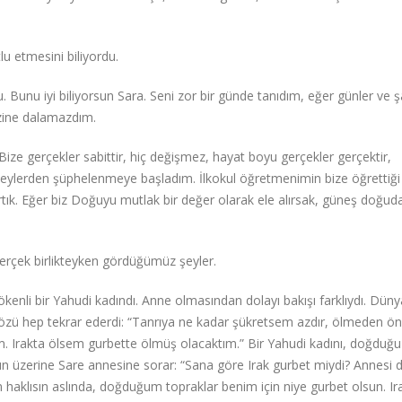
u etmesini biliyordu.
 Bunu iyi biliyorsun Sara. Seni zor bir günde tanıdım, eğer günler ve ş
zine dalamazdım.
ze gerçekler sabittir, hiç değişmez, hayat boyu gerçekler gerçektir,
m şeylerden şüphelenmeye başladım. İlkokul öğretmenimin bize öğrettiğ
ık. Eğer biz Doğuyu mutlak bir değer olarak ele alırsak, güneş doğud
rçek birlikteyken gördüğümüz şeyler.
nli bir Yahudi kadındı. Anne olmasından dolayı bakışı farklıydı. Düny
sözü hep tekrar ederdi: “Tanrıya ne kadar şükretsem azdır, ölmeden ö
im. Irakta ölsem gurbette ölmüş olacaktım.” Bir Yahudi kadını, doğduğ
nun üzerine Sare annesine sorar: “Sana göre Irak gurbet miydi? Annesi 
n haklısın aslında, doğduğum topraklar benim için niye gurbet olsun. Ir