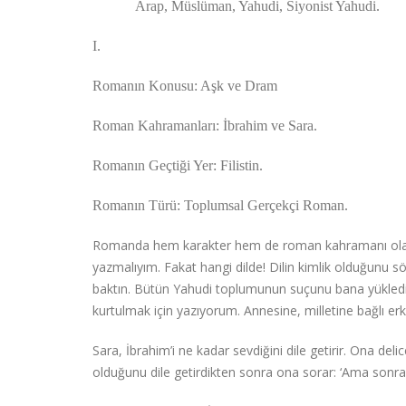
Arap, Müslüman, Yahudi, Siyonist Yahudi.
I.
Romanın Konusu: Aşk ve Dram
Roman Kahramanları: İbrahim ve Sara.
Romanın Geçtiği Yer: Filistin.
Romanın Türü: Toplumsal Gerçekçi Roman.
Romanda hem karakter hem de roman kahramanı olarak Y
yazmalıyım. Fakat hangi dilde! Dilin kimlik olduğunu sö
baktın. Bütün Yahudi toplumunun suçunu bana yükledin
kurtulmak için yazıyorum. Annesine, milletine bağlı erke
Sara, İbrahim’i ne kadar sevdiğini dile getirir. Ona d
olduğunu dile getirdikten sonra ona sorar: ‘Ama sonr