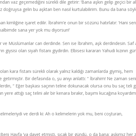
 vaz geçemediğini sürekli dile getirir: ‘Bana aşkın gelip geçici bir a
z doğruysa gelin bu aşktan ben nasıl kurtulabilirim. Bunu da bana söyle
kimliğine işaret edilir. İbrahim’e onun bir sözünü hatırlatır: ‘Hani sen
 kalbimde sana yer yok mu diyorsun!’
r ve Müslümanlar can derdinde. Sen ise İbrahim, aşk derdindesin. Saf
 giysisi olan siyah fistanı giydirdin. Elbisesi kararan Yahudi kızının gün
 olan kara fistanı sürekli olarak yalnız kaldığı zamanlarda giymiş, hem
le getirmiştir. Bir defasında o, şu anıyı anlattı: “ İbrahim! Ne zaman sen
erdin, “ Eğer başkası saçının teline dokunacak olursa onu bu saç teli g
yere attığı saç telini alır bir kenara bırakır, başımı kucağına koyardı
limeleriydi ve derdi ki: Ah o kelimelerin yok mu, beni coşturan,
ir. Beni Hayfa ’ya davet etmişti, sıcak bir gündü, o da bana: aşkımız he