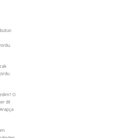
 bütün
yordu.
ıcak
gördü.
dedim? O
er dil
 Arapça
şım
endinden