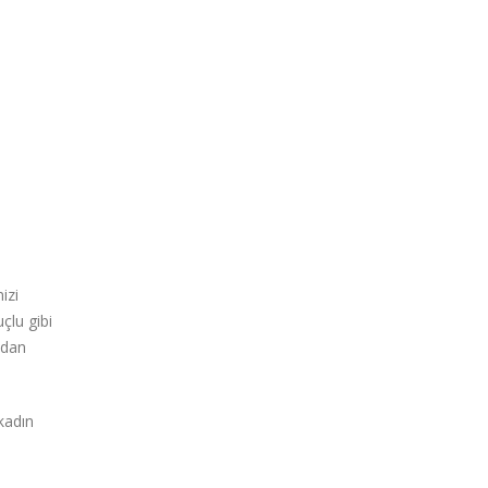
izi
çlu gibi
ndan
kadın