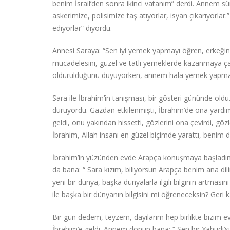
benim İsrail’den sonra ikinci vatanım” derdi. Annem sü
askerimize, polisimize taş atıyorlar, isyan çıkarıyorlar
ediyorlar” diyordu.
Annesi Saraya: “Sen iyi yemek yapmayı öğren, erkeğin 
mücadelesini, güzel ve tatlı yemeklerde kazanmaya çal
öldürüldüğünü duyuyorken, annem hala yemek yapmakla
Sara ile İbrahim’in tanışması, bir gösteri gününde oldu.
duruyordu. Gazdan etkilenmişti, İbrahim’de ona yardım e
geldi, onu yakından hissetti, gözlerini ona çevirdi, gözl
İbrahim, Allah insanı en güzel biçimde yarattı, benim 
İbrahim’in yüzünden evde Arapça konuşmaya başladım.
da bana: “ Sara kızım, biliyorsun Arapça benim ana di
yeni bir dünya, başka dünyalarla ilgili bilginin artma
ile başka bir dünyanın bilgisini mi öğreneceksin? Geri 
Bir gün dedem, teyzem, dayılarım hep birlikte bizim e
İbrahim’e geldi. Annem dönüp bana: “ Sen bir Yahudi’s