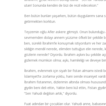
utan! Sonunda kendini de bizi de rezil edeceksin.”
Ben bütün bunları yaşarken, bütün duygularımı sana s
getirmekten korktun.
Teyzemin oğlu Afler askere gitmişti. Onun bulunduğu a
sevmemden dolayı annem yüzüme öfkeli bir şekilde bakıy
ben, sürekli İbrahim’le konuşmak istiyordum ve her z
sildiğin mendil nerede, elimden tuttuğun elin nerede, ka
gözlerin nerede? Diyordu. İbrahim aşkını bu şekilde açı
gizlemek mümkün olma; aşkı, hamileliği ve deveye bi
İbrahim, evlenmek için siyah bir fistan almamı istedi
İslamiyet’te zorlama yoktu, hani sende insaniyet vardı
İbrahim fistanımın, dizlerimin altında olması hususunda 
giydin beni deli ettin, Yaktın beni kül ettin, Fistan g
“Sen Yahudi değilsin artık,” diyordu.
Fuat adından bir çocukları olur. Yahudi anne, babası