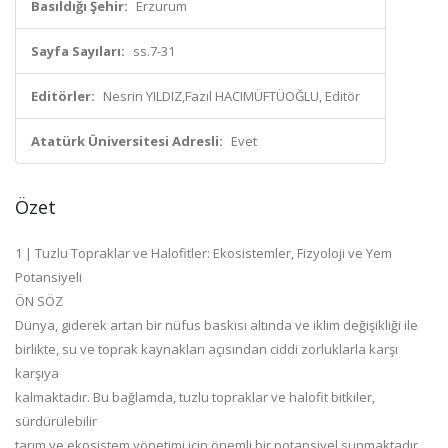
Basıldığı Şehir:
Erzurum
Sayfa Sayıları:
ss.7-31
Editörler:
Nesrin YILDIZ,Fazıl HACIMÜFTÜOĞLU, Editör
Atatürk Üniversitesi Adresli:
Evet
Özet
1 | Tuzlu Topraklar ve Halofitler: Ekosistemler, Fizyoloji ve Yem
Potansiyeli
ÖN SÖZ
Dünya, giderek artan bir nüfus baskısı altında ve iklim değişikliği ile
birlikte, su ve toprak kaynakları açısından ciddi zorluklarla karşı
karşıya
kalmaktadır. Bu bağlamda, tuzlu topraklar ve halofit bitkiler,
sürdürülebilir
tarım ve ekosistem yönetimi için önemli bir potansiyel sunmaktadır.