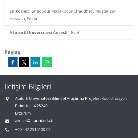
Editörler:
Shadpour Mallakpour,Chaudhery Mustansar
Hussain, Editör
Atatürk Üniversitesi Adresli:
Evet
Paylaş
İletişim Bilgileri
Atatürk Üniversitesi Bilimsel Araştırma Projeleri Koordinasyon
Birimi Kat: 4 25240
Erzurum
avesis@atauni.edu.tr
+90 442 2316100-02