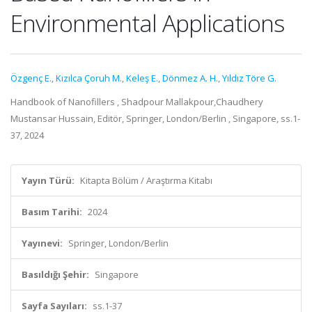
Environmental Applications
Özgenç E.
,
Kızılca Çoruh M.
,
Keleş E.
,
Dönmez A. H.
,
Yıldız Töre G.
Handbook of Nanofillers , Shadpour Mallakpour,Chaudhery
Mustansar Hussain, Editör, Springer, London/Berlin , Singapore, ss.1-
37, 2024
Yayın Türü:
Kitapta Bölüm / Araştırma Kitabı
Basım Tarihi:
2024
Yayınevi:
Springer, London/Berlin
Basıldığı Şehir:
Singapore
Sayfa Sayıları:
ss.1-37