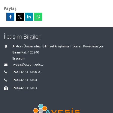
Paylaş
İletişim Bilgileri
Atatürk Üniversitesi Bilimsel Araştırma Projeleri Koordinasyon
Birimi Kat: 4 25240
Erzurum
avesis@atauni.edu.tr
+90 442 2316100-02
+90 442 2316104
+90 442 2316103