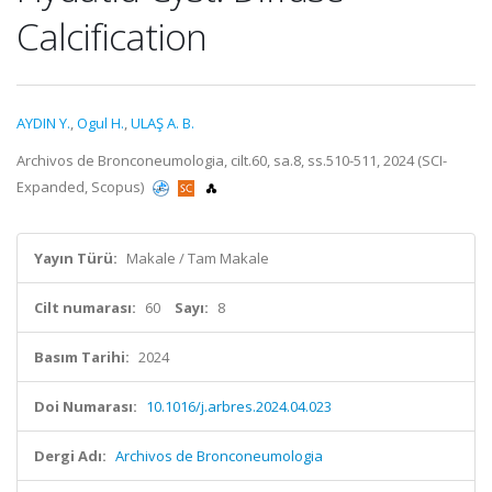
Calcification
AYDIN Y.
,
Ogul H.
,
ULAŞ A. B.
Archivos de Bronconeumologia, cilt.60, sa.8, ss.510-511, 2024 (SCI-
Expanded, Scopus)
Yayın Türü:
Makale / Tam Makale
Cilt numarası:
60
Sayı:
8
Basım Tarihi:
2024
Doi Numarası:
10.1016/j.arbres.2024.04.023
Dergi Adı:
Archivos de Bronconeumologia