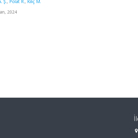
. Ş.
,
Polat R.
,
Kılıç M.
man, 2024
İ