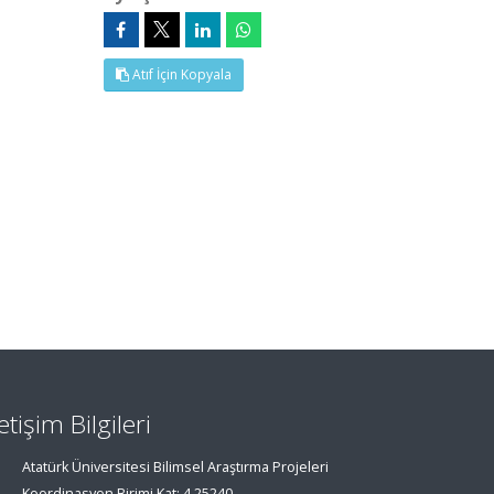
Atıf İçin Kopyala
letişim Bilgileri
Atatürk Üniversitesi Bilimsel Araştırma Projeleri
Koordinasyon Birimi Kat: 4 25240