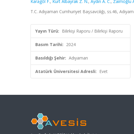
Karagöl F.
,
Kurt Albayrak Z. N.
,
Aydın A. C.
,
Zaimoğlu A
T.C. Adıyaman Cumhuriyet Başsavcılığı, ss.46, Adıya
Yayın Türü:
Bilirkişi Raporu / Bilirkişi Raporu
Basım Tarihi:
2024
Basıldığı Şehir:
Adıyaman
Atatürk Üniversitesi Adresli:
Evet