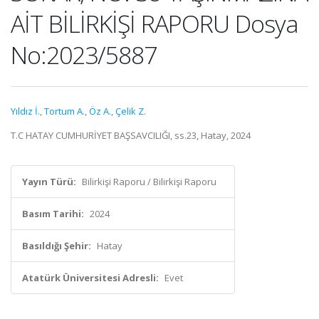
AİT BİLİRKİŞİ RAPORU Dosya
No:2023/5887
Yıldız İ.
,
Tortum A.
,
Öz A.
,
Çelik Z.
T.C HATAY CUMHURİYET BAŞSAVCILIĞI, ss.23, Hatay, 2024
Yayın Türü:
Bilirkişi Raporu / Bilirkişi Raporu
Basım Tarihi:
2024
Basıldığı Şehir:
Hatay
Atatürk Üniversitesi Adresli:
Evet