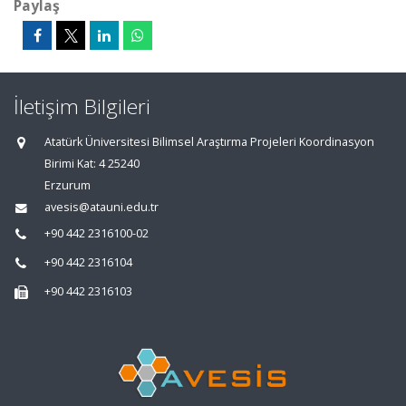
Paylaş
İletişim Bilgileri
Atatürk Üniversitesi Bilimsel Araştırma Projeleri Koordinasyon
Birimi Kat: 4 25240
Erzurum
avesis@atauni.edu.tr
+90 442 2316100-02
+90 442 2316104
+90 442 2316103