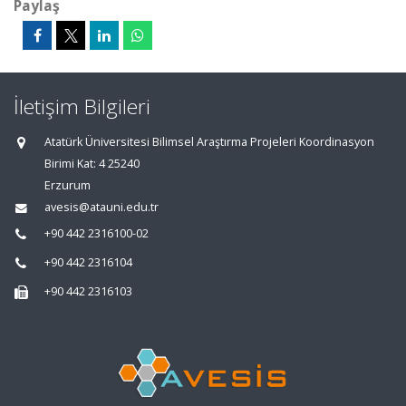
Paylaş
İletişim Bilgileri
Atatürk Üniversitesi Bilimsel Araştırma Projeleri Koordinasyon
Birimi Kat: 4 25240
Erzurum
avesis@atauni.edu.tr
+90 442 2316100-02
+90 442 2316104
+90 442 2316103