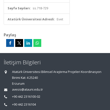
Sayfa Sayıları:
ss.718-729
Atatürk Üniversitesi Adresli:
Evet
Paylaş
İletişim Bilgileri
Atatürk Üniversitesi Bilimsel Araştırma Projeleri Koordinasyon
Birimi Kat: 4 25240
Erzurum
avesis@atauni.edu.tr
+90 442 2316100-02
+90 442 2316104