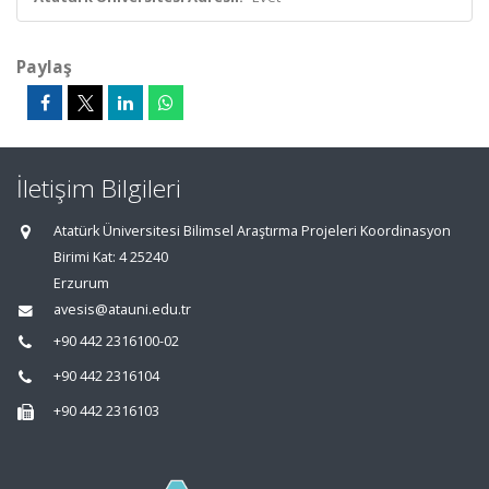
Paylaş
İletişim Bilgileri
Atatürk Üniversitesi Bilimsel Araştırma Projeleri Koordinasyon
Birimi Kat: 4 25240
Erzurum
avesis@atauni.edu.tr
+90 442 2316100-02
+90 442 2316104
+90 442 2316103