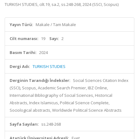
TURKISH STUDIES, cilt.19, sa.2, ss.248-268, 2024 (SSCI, Scopus)
Yayın Türü:
Makale / Tam Makale
Cilt numarası:
19
Sayı:
2
Basım Tarihi:
2024
Dergi Adı:
TURKISH STUDIES
Derginin Tarandığı İndeksler:
Social Sciences Citation Index
(SSCI), Scopus, Academic Search Premier, IBZ Online,
International Bibliography of Social Sciences, Historical
Abstracts, Index Islamicus, Political Science Complete,
Sociological abstracts, Worldwide Political Science Abstracts
Sayfa Sayıları:
ss.248-268
Atatürk Üniversitesi Adresli:
Evet