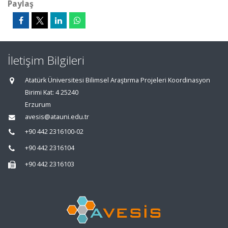
Paylaş
İletişim Bilgileri
Atatürk Üniversitesi Bilimsel Araştırma Projeleri Koordinasyon
Birimi Kat: 4 25240
Erzurum
avesis@atauni.edu.tr
+90 442 2316100-02
+90 442 2316104
+90 442 2316103