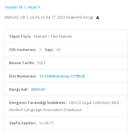
Tepeler M. İ.
,
Akan Y.
ANASAY, cilt.7, sa.26, ss.64-77, 2023 (Hakemli Dergi)
Yayın Türü:
Makale / Tam Makale
Cilt numarası:
7
Sayı:
26
Basım Tarihi:
2023
Doi Numarası:
10.33404/anasay.1378528
Dergi Adı:
ANASAY
Derginin Tarandığı İndeksler:
EBSCO Legal Collection, MLA -
Modern Language Association Database
Sayfa Sayıları:
ss.64-77