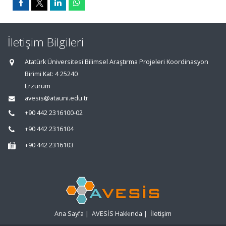
İletişim Bilgileri
Atatürk Üniversitesi Bilimsel Araştırma Projeleri Koordinasyon
Birimi Kat: 4 25240
Erzurum
avesis@atauni.edu.tr
+90 442 2316100-02
+90 442 2316104
+90 442 2316103
Ana Sayfa
|
AVESİS Hakkında
|
İletişim