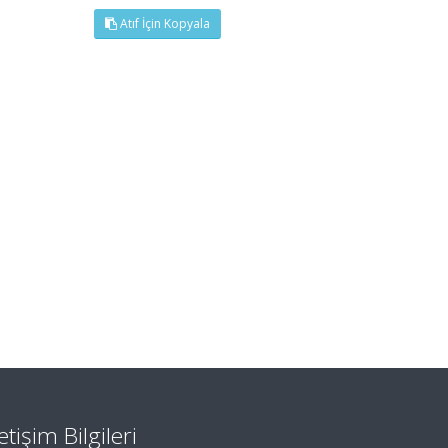
Atıf İçin Kopyala
letişim Bilgileri