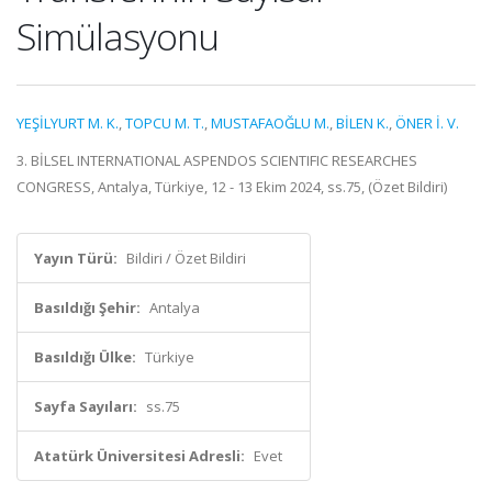
Simülasyonu
YEŞİLYURT M. K.
,
TOPCU M. T.
,
MUSTAFAOĞLU M.
,
BİLEN K.
,
ÖNER İ. V.
3. BİLSEL INTERNATIONAL ASPENDOS SCIENTIFIC RESEARCHES
CONGRESS, Antalya, Türkiye, 12 - 13 Ekim 2024, ss.75, (Özet Bildiri)
Yayın Türü:
Bildiri / Özet Bildiri
Basıldığı Şehir:
Antalya
Basıldığı Ülke:
Türkiye
Sayfa Sayıları:
ss.75
Atatürk Üniversitesi Adresli:
Evet