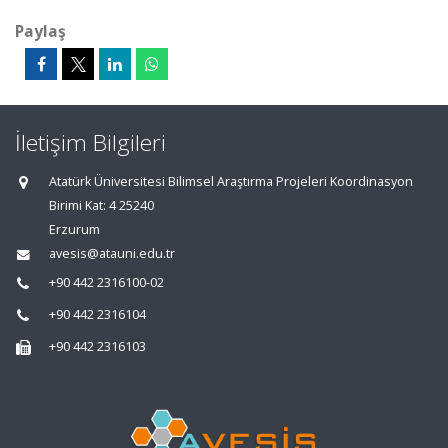
Paylaş
İletişim Bilgileri
Atatürk Üniversitesi Bilimsel Araştırma Projeleri Koordinasyon
Birimi Kat: 4 25240
Erzurum
avesis@atauni.edu.tr
+90 442 2316100-02
+90 442 2316104
+90 442 2316103