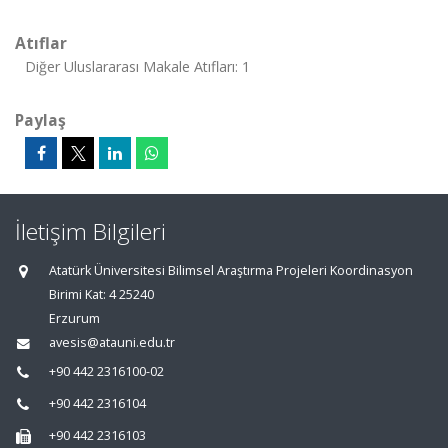
Atıflar
Diğer Uluslararası Makale Atıfları: 1
Paylaş
İletişim Bilgileri
Atatürk Üniversitesi Bilimsel Araştırma Projeleri Koordinasyon
Birimi Kat: 4 25240
Erzurum
avesis@atauni.edu.tr
+90 442 2316100-02
+90 442 2316104
+90 442 2316103