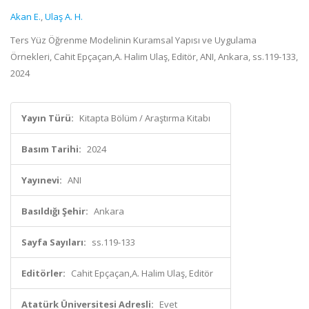
Akan E.
,
Ulaş A. H.
Ters Yüz Öğrenme Modelinin Kuramsal Yapısı ve Uygulama
Örnekleri, Cahit Epçaçan,A. Halim Ulaş, Editör, ANI, Ankara, ss.119-133,
2024
Yayın Türü:
Kitapta Bölüm / Araştırma Kitabı
Basım Tarihi:
2024
Yayınevi:
ANI
Basıldığı Şehir:
Ankara
Sayfa Sayıları:
ss.119-133
Editörler:
Cahit Epçaçan,A. Halim Ulaş, Editör
Atatürk Üniversitesi Adresli:
Evet