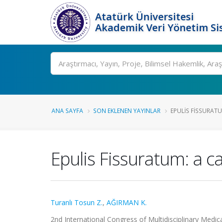
Atatürk Üniversitesi
Akademik Veri Yönetim Si
Ara
ANA SAYFA
SON EKLENEN YAYINLAR
EPULIS FISSURATU
Epulis Fissuratum: a c
Turanlı Tosun Z.
,
AĞIRMAN K.
2nd International Congress of Multidisciplinary Medica