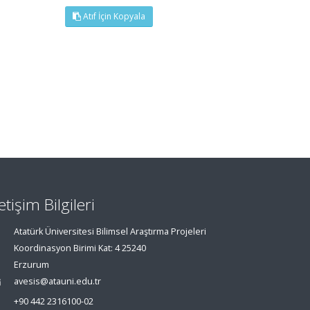
Atıf İçin Kopyala
letişim Bilgileri
Atatürk Üniversitesi Bilimsel Araştırma Projeleri
Koordinasyon Birimi Kat: 4 25240
Erzurum
avesis@atauni.edu.tr
+90 442 2316100-02