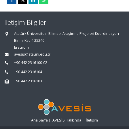
İletişim Bilgileri
Atatürk Üniversitesi Bilimsel Araştırma Projeleri Koordinasyon
Birimi Kat: 4 25240
Erzurum
avesis@atauni.edu.tr
+90 442 2316100-02
+90 442 2316104
+90 442 2316103
Ana Sayfa
|
AVESİS Hakkında
|
İletişim