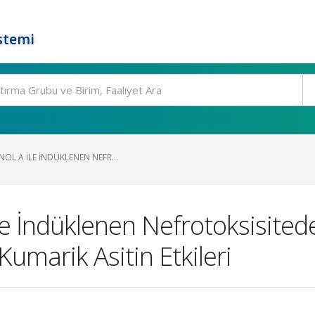
stemi
OL A ILE İNDÜKLENEN NEFR...
le İndüklenen Nefrotoksisited
umarik Asitin Etkileri