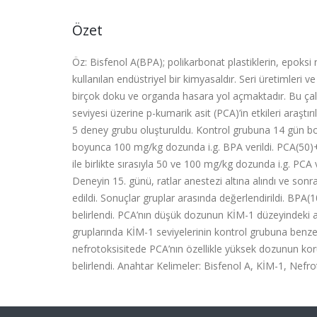
Özet
Öz: Bisfenol A(BPA); polikarbonat plastiklerin, epoksi
kullanılan endüstriyel bir kimyasaldır. Seri üretimleri
birçok doku ve organda hasara yol açmaktadır. Bu çal
seviyesi üzerine p-kumarik asit (PCA)’in etkileri araştır
5 deney grubu oluşturuldu. Kontrol grubuna 14 gün boy
boyunca 100 mg/kg dozunda i.g. BPA verildi. PCA(5
ile birlikte sırasıyla 50 ve 100 mg/kg dozunda i.g. P
Deneyin 15. günü, ratlar anestezi altına alındı ve son
edildi. Sonuçlar gruplar arasında değerlendirildi. BPA
belirlendi. PCA’nın düşük dozunun KİM-1 düzeyindeki
gruplarında KİM-1 seviyelerinin kontrol grubuna benze
nefrotoksisitede PCA’nın özellikle yüksek dozunun kor
belirlendi. Anahtar Kelimeler: Bisfenol A, KİM-1, Nefrot