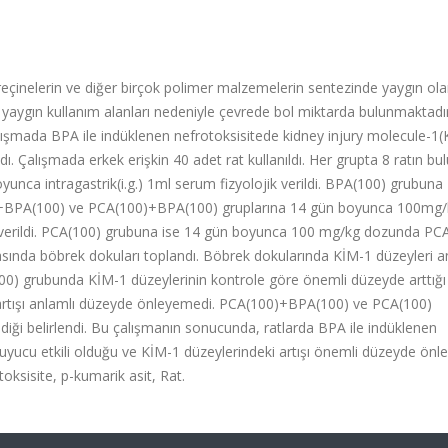
 reçinelerin ve diğer birçok polimer malzemelerin sentezinde yaygın ola
 ve yaygın kullanım alanları nedeniyle çevrede bol miktarda bulunmaktadı
ışmada BPA ile indüklenen nefrotoksisitede kidney injury molecule-1(
ıldı. Çalışmada erkek erişkin 40 adet rat kullanıldı. Her grupta 8 ratın b
unca intragastrik(i.g.) 1ml serum fizyolojik verildi. BPA(100) grubuna
0)+BPA(100) ve PCA(100)+BPA(100) gruplarına 14 gün boyunca 100mg
CA verildi. PCA(100) grubuna ise 14 gün boyunca 100 mg/kg dozunda PCA 
rasında böbrek dokuları toplandı. Böbrek dokularında KİM-1 düzeyleri a
(100) grubunda KİM-1 düzeylerinin kontrole göre önemli düzeyde arttığı
 artışı anlamlı düzeyde önleyemedi. PCA(100)+BPA(100) ve PCA(100)
diği belirlendi. Bu çalışmanın sonucunda, ratlarda BPA ile indüklenen
uyucu etkili olduğu ve KİM-1 düzeylerindeki artışı önemli düzeyde önle
oksisite, p-kumarik asit, Rat.