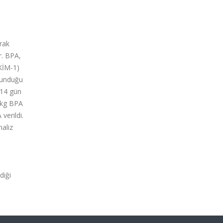
rak
r. BPA,
KİM-1)
ulunduğu
 14 gün
/kg BPA
verildi.
naliz
diği