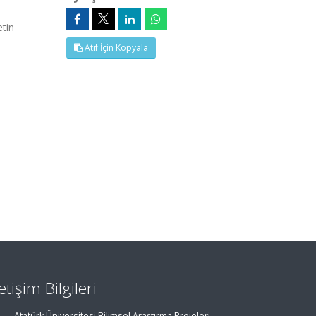
tin
Atıf İçin Kopyala
letişim Bilgileri
Atatürk Üniversitesi Bilimsel Araştırma Projeleri