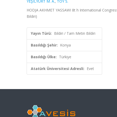
YEŞİLYURT M. A.
,
TOY S.
HODJA AKHMET YASSAWI 8t h International Congress o
Bildiri)
Yayın Türü:
Bildiri / Tam Metin Bildiri
Basıldığı Şehir:
Konya
Basıldığı Ülke:
Türkiye
Atatürk Üniversitesi Adresli:
Evet