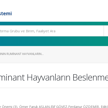
stemi
ININ RUMINANT HAYVANLARIN...
uminant Hayvanların Beslenme
i ve Önemi (3), Ömer Faruk ASLAN,Elif GÖVEZ,Ferdanur ÖZDEMİR, Editö