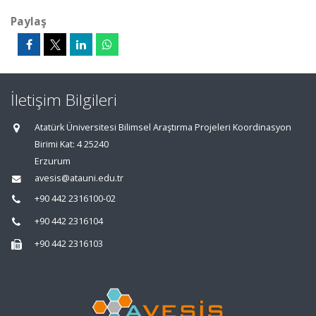
Paylaş
İletişim Bilgileri
Atatürk Üniversitesi Bilimsel Araştırma Projeleri Koordinasyon
Birimi Kat: 4 25240
Erzurum
avesis@atauni.edu.tr
+90 442 2316100-02
+90 442 2316104
+90 442 2316103