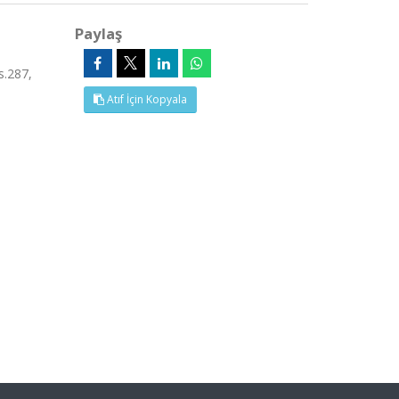
Paylaş
s.287,
Atıf İçin Kopyala