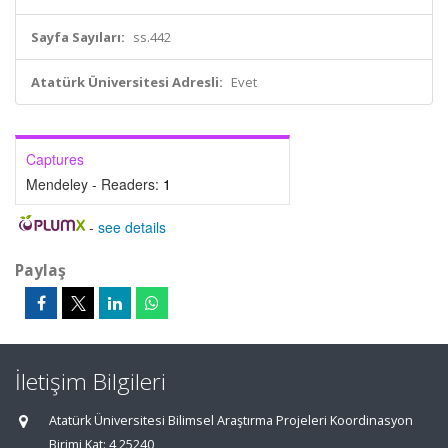
Sayfa Sayıları:
ss.442
Atatürk Üniversitesi Adresli:
Evet
Captures
Mendeley - Readers:
1
-
see details
Paylaş
İletişim Bilgileri
Atatürk Üniversitesi Bilimsel Araştırma Projeleri Koordinasyon
Birimi Kat: 4 25240