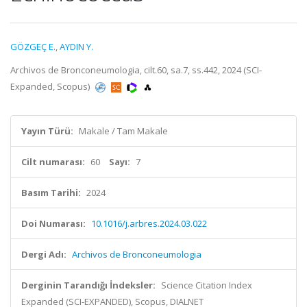
GÖZGEÇ E.
,
AYDIN Y.
Archivos de Bronconeumologia, cilt.60, sa.7, ss.442, 2024 (SCI-
Expanded, Scopus)
Yayın Türü:
Makale / Tam Makale
Cilt numarası:
60
Sayı:
7
Basım Tarihi:
2024
Doi Numarası:
10.1016/j.arbres.2024.03.022
Dergi Adı:
Archivos de Bronconeumologia
Derginin Tarandığı İndeksler:
Science Citation Index
Expanded (SCI-EXPANDED), Scopus, DIALNET